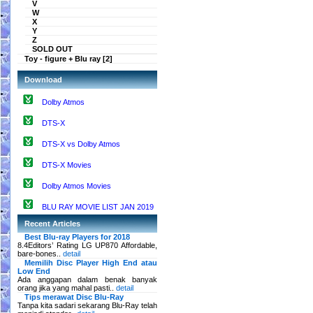
V
W
X
Y
Z
SOLD OUT
Toy - figure + Blu ray [2]
Download
Dolby Atmos
DTS-X
DTS-X vs Dolby Atmos
DTS-X Movies
Dolby Atmos Movies
BLU RAY MOVIE LIST JAN 2019
Recent Articles
Best Blu-ray Players for 2018
8.4Editors’ Rating LG UP870 Affordable,
bare-bones..
detail
Memilih Disc Player High End atau
Low End
Ada anggapan dalam benak banyak
orang jika yang mahal pasti..
detail
Tips merawat Disc Blu-Ray
Tanpa kita sadari sekarang Blu-Ray telah