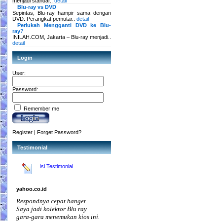
menjadi standar..
detail
Blu-ray vs DVD
Sepintas, Blu-ray hampir sama dengan
DVD. Perangkat pemutar..
detail
Perlukah Mengganti DVD ke Blu-
ray?
INILAH.COM, Jakarta – Blu-ray menjadi..
detail
Login
User:
Password:
Remember me
Register
|
Forget Password?
Testimonial
Isi Testimonial
yahoo.co.id
Respondnya cepat banget.
Saya jadi kolektor Blu ray
gara-gara menemukan kios ini.