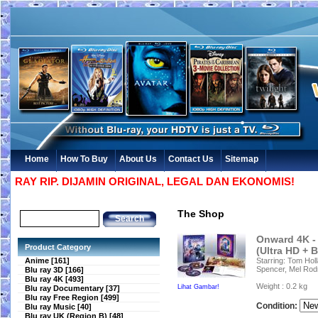
Home
How To Buy
About Us
Contact Us
Sitemap
Y RIP. DIJAMIN ORIGINAL, LEGAL DAN EKONOMIS!
The Shop
Onward 4K -
Product Category
(Ultra HD + B
Anime [161]
Starring: Tom Holl
Spencer, Mel Rod
Blu ray 3D [166]
Blu ray 4K [493]
Weight : 0.2 kg
Lihat Gambar!
Blu ray Documentary [37]
Blu ray Free Region [499]
Condition:
Blu ray Music [40]
Blu ray UK (Region B) [48]