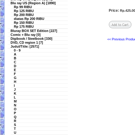
Blu ray US (Region A) [1890]
Rp 99 RIBU
Price:
Rp.425.0
Rp 125 RIBU
Rp 200 RIBU
diatas Rp 200 RIBU
Rp 150 RIBU
Rp 175 RIBU
Bluray BOX SET Edition [227]
Comic + Blu ray [0]
Digibook / Steelbook [330]
<< Previous Produc
DVD, CD region 1 [7]
Judul/Title: [2571]
0 - 9
A
B
C
D
E
F
G
H
I
J
K
L
M
N
O
P
Q
R
S
T
U