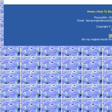
dengan cepat dan aman.
Rahman, Palembang
Home
|
How To Bu
facebook.com
Phone/WA : 08
Pelayanannya benar-benar
Email : blurayoriginalmura
excellent. Begitu konfirmasi
Copyright © 
pembayaran, barang langsung
J
dikirim. Dengan paket JNE
barang langsung sampai besok
blu ray original murah R
harinya. Paketnya juga oke
punya dan harganya oke
banget. Niken, Surabaya